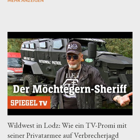
MEHR ANZEIGEN
werden und exklusive Vorteile erhalten: ►
https://www.youtube.com/channel/UC1w6pNGiiLdZgyNpXUnA
4Zw/join Herausgegeben von: DER SPIEGEL Hier klicken, um
Video bei YouTube anzuschauen.
Wildwest in Lodz: Wie ein TV-Promi mit
seiner Privatarmee auf Verbrecherjagd