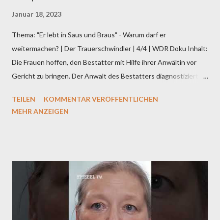
Januar 18, 2023
Thema: "Er lebt in Saus und Braus" - Warum darf er
weitermachen? | Der Trauerschwindler | 4/4 | WDR Doku Inhalt:
Die Frauen hoffen, den Bestatter mit Hilfe ihrer Anwältin vor
Gericht zu bringen. Der Anwalt des Bestatters diagnostiziert
den Frauen Rachegelüste. Die Frauen sagen: Es geht ihnen
TEILEN
KOMMENTAR VERÖFFENTLICHEN
nicht um Rache sondern um den Hauch von Gerechtigkeit. Denn
MEHR ANZEIGEN
während er in Saus und Braus lebte, können sich manche Frauen
bis heute nur das Nötigste leisten. Und sie fragen sich: Warum
darf er einfach immer weitermachen? Haben die Frauen genug
gegen ihn in der Hand? Wird die Staatsanwaltschaft Anklage
erheben? Oder kann der Bestatter sein Spiel mit den
Trauernden weiterspielen? Er ist charmant, gut aussehend und
kann trösten. Sein Beruf: Bestatter. Wer sich in ihn verliebt,
verliert nicht nur sein Herz, sondern manchmal auch viel Geld.