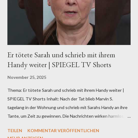
Alle Teile der Doku-Serie könnt ihr jetzt schon in der Mediathek
anschauen: Der Trauerschwindler Teil 1:
https://1.ard.de/Trauerschwindler1-1 Der Traue...
Er tötete Sarah und schrieb mit ihrem
Handy weiter | SPIEGEL TV Shorts
November 25, 2025
Thema: Er tötete Sarah und schrieb mit ihrem Handy weiter |
SPIEGEL TV Shorts Inhalt: Nach der Tat blieb Marvin S.
tagelang in der Wohnung und schrieb mit Sarahs Handy an ihre
Tante, um Zeit zu gewinnen. Die Nachrichten wirken harmlos,
doch dahintersteckt ein Verbrechen voller Kälte. #femizid
TEILEN
KOMMENTAR VERÖFFENTLICHEN
#truecrime #spiegeltv ___________ True-Crime-Kanalmitglied